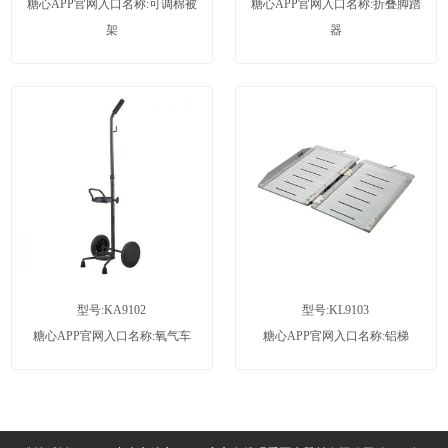
糖心APP官网入口名称:可调棉被
糖心APP官网入口名称:折叠脚踏
架
器
型号:KA9102
型号:KL9103
糖心APP官网入口名称:氧气车
糖心APP官网入口名称:铝梯