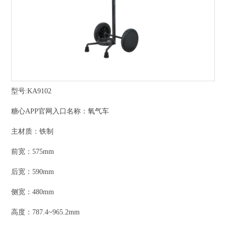
型号:KA9102
糖心APP官网入口名称：氧气车
主材质：铁制
前宽：575mm
后宽：590mm
侧宽：480mm
高度：787.4~965.2mm