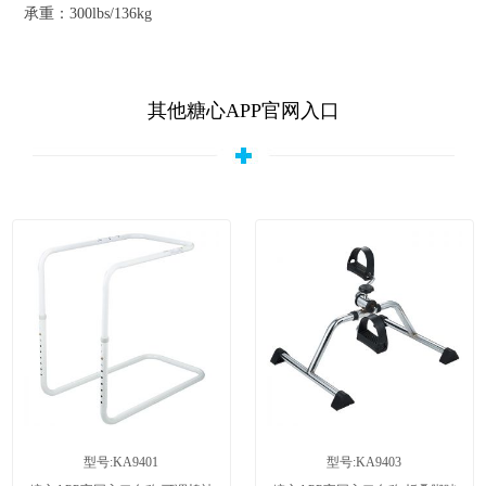
承重：300lbs/136kg
其他糖心APP官网入口
型号:KA9401
型号:KA9403